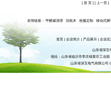
[ 首 页 ]
[ 上一页 ]
友情链接：
甲醛罐清理
旧枕木
校服定制
移动式脚
首页
|
企业简介
|
产品展示
|
企业近
山东省深互
地址：山东省临沂市李庄镇黄庄工业园 电话：0
山东省深互电气有限公司 Cli